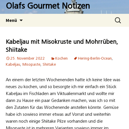
Zum
Olafs Gourmet Notizen
Inhalt
springen
Suchen
Menü
nach:
Kabeljau mit Misokruste und Mohrrüben,
Shiitake
25. November 2022
Kochen
Hering-Berlin-Ocean
,
Kabeljau
,
Misopaste
,
Shiitake
An einem der letzten Wochenenden hatte ich keine Idee was
neues zu kochen, und so besorgte ich mir einfach ein Stück
Kabeljau im Fischladen am Viktualienmarkt und wollte mir
dann zu Hause ein paar Gedanken machen, was ich so mit
den Zutaten für das Wochenende anstellen könnte. Gemüse
habe ich sowieso immer etwas auf Vorrat und weiterhin
waren noch einige Shiitake Pilze vorhanden und die
Misopaste ist in mehreren Varianten sowieso immer im