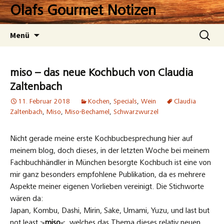
Zum
Olafs Gourmet Notizen
Inhalt
springen
Suchen
Menü
nach:
miso – das neue Kochbuch von Claudia
Zaltenbach
11. Februar 2018
Kochen
,
Specials
,
Wein
Claudia
Zaltenbach
,
Miso
,
Miso-Bechamel
,
Schwarzwurzel
Nicht gerade meine erste Kochbucbesprechung hier auf
meinem blog, doch dieses, in der letzten Woche bei meinem
Fachbuchhändler in München besorgte Kochbuch ist eine von
mir ganz besonders empfohlene Publikation, da es mehrere
Aspekte meiner eigenen Vorlieben vereinigt. Die Stichworte
wären da:
Japan, Kombu, Dashi, Mirin, Sake, Umami, Yuzu, und last but
not least >
miso
<, welches das Thema dieses relativ neuen