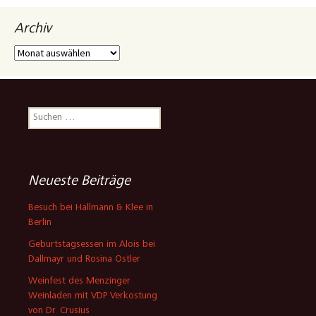
Archiv
Archiv
Suchen
nach:
Neueste Beiträge
Besuch bei Hallmann & Klee in
Berlin
Geburtstagsessen im Alois bei
Dallmayr und Rosina Ostler
Weinfest des Menzinger
Weinladen mit VDP Verkostung
von Dr. Crusius