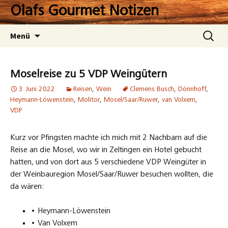
Zum
Olafs Gourmet Notizen
Inhalt
springen
Suchen
Menü
nach:
Moselreise zu 5 VDP Weingütern
3. Juni 2022
Reisen
,
Wein
Clemens Busch
,
Dönnhoff
,
Heymann-Löwenstein
,
Molitor
,
Mosel/Saar/Ruwer
,
van Volxem
,
VDP
Kurz vor Pfingsten machte ich mich mit 2 Nachbarn auf die
Reise an die Mosel, wo wir in Zeltingen ein Hotel gebucht
hatten, und von dort aus 5 verschiedene VDP Weingüter in
der Weinbauregion Mosel/Saar/Ruwer besuchen wollten, die
da wären:
• Heymann-Löwenstein
• Van Volxem