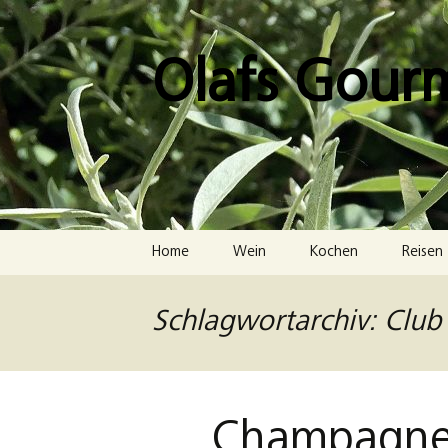
Zum
Inhalt
springen
Olafs Gour
Home
Wein
Kochen
Reisen
Schlagwortarchiv: Clu
Champagner