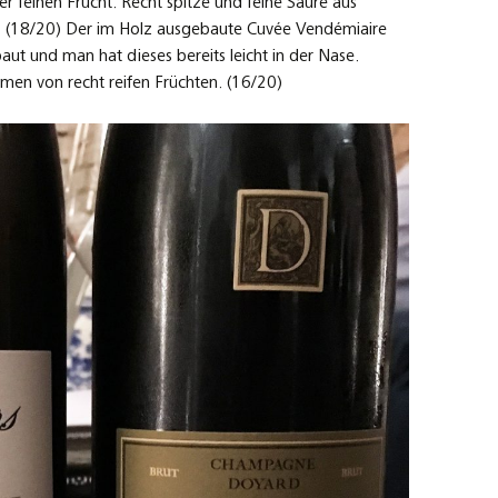
feinen Frucht. Recht spitze und feine Säure aus
(18/20) Der im Holz ausgebaute Cuvée Vendémiaire
ut und man hat dieses bereits leicht in der Nase.
n von recht reifen Früchten. (16/20)