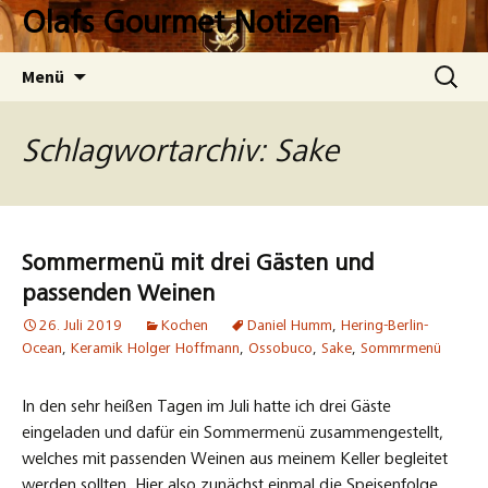
Zum
Olafs Gourmet Notizen
Inhalt
springen
Suchen
Menü
nach:
Schlagwortarchiv: Sake
Sommermenü mit drei Gästen und
passenden Weinen
26. Juli 2019
Kochen
Daniel Humm
,
Hering-Berlin-
Ocean
,
Keramik Holger Hoffmann
,
Ossobuco
,
Sake
,
Sommrmenü
In den sehr heißen Tagen im Juli hatte ich drei Gäste
eingeladen und dafür ein Sommermenü zusammengestellt,
welches mit passenden Weinen aus meinem Keller begleitet
werden sollten. Hier also zunächst einmal die Speisenfolge.