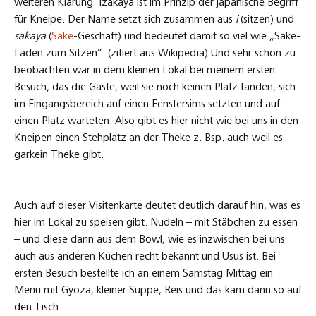
weiteren Klärung. Izakaya ist im Prinzip der japanische Begriff
für Kneipe. Der Name setzt sich zusammen aus
i
(sitzen) und
sakaya
(
Sake
-Geschäft) und bedeutet damit so viel wie „Sake-
Laden zum Sitzen“. (zitiert aus Wikipedia) Und sehr schön zu
beobachten war in dem kleinen Lokal bei meinem ersten
Besuch, das die Gäste, weil sie noch keinen Platz fanden, sich
im Eingangsbereich auf einen Fenstersims setzten und auf
einen Platz warteten. Also gibt es hier nicht wie bei uns in den
Kneipen einen Stehplatz an der Theke z. Bsp. auch weil es
garkein Theke gibt.
Auch auf dieser Visitenkarte deutet deutlich darauf hin, was es
hier im Lokal zu speisen gibt. Nudeln – mit Stäbchen zu essen
– und diese dann aus dem Bowl, wie es inzwischen bei uns
auch aus anderen Küchen recht bekannt und Usus ist. Bei
ersten Besuch bestellte ich an einem Samstag Mittag ein
Menü mit Gyoza, kleiner Suppe, Reis und das kam dann so auf
den Tisch: