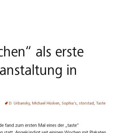
hen“ als erste
anstaltung in
D. Urbansky
,
Michael Hüsken
,
Sophia's
,
storstad
,
Taste
 fand zum ersten Mal eines der „taste“
n statt. Angekündigt seit einigen Wochen mit Plakaten,