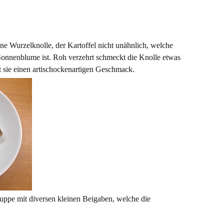
erin-Berlin Ocean
,
Scheurebe
,
Topinambur
,
Weingut Galena
ne Wurzelknolle, der Kartoffel nicht unähnlich, welche
Sonnenblume ist. Roh verzehrt schmeckt die Knolle etwas
t sie einen artischockenartigen Geschmack.
uppe mit diversen kleinen Beigaben, welche die