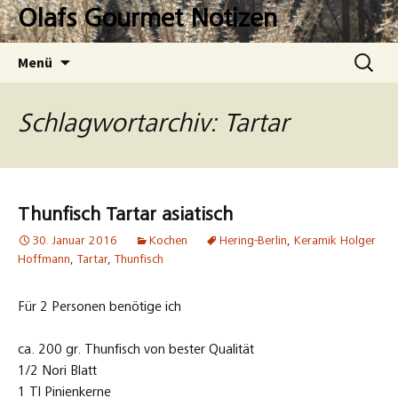
Zum
Olafs Gourmet Notizen
Inhalt
springen
Suchen
Menü
nach:
Schlagwortarchiv: Tartar
Thunfisch Tartar asiatisch
30. Januar 2016
Kochen
Hering-Berlin
,
Keramik Holger
Hoffmann
,
Tartar
,
Thunfisch
Für 2 Personen benötige ich
ca. 200 gr. Thunfisch von bester Qualität
1/2 Nori Blatt
1 Tl Pinienkerne