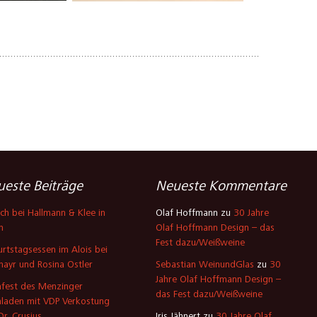
este Beiträge
Neueste Kommentare
ch bei Hallmann & Klee in
Olaf Hoffmann
zu
30 Jahre
n
Olaf Hoffmann Design – das
Fest dazu/Weißweine
rtstagsessen im Alois bei
mayr und Rosina Ostler
Sebastian WeinundGlas
zu
30
Jahre Olaf Hoffmann Design –
fest des Menzinger
das Fest dazu/Weißweine
laden mit VDP Verkostung
Dr. Crusius
Iris Jähnert
zu
30 Jahre Olaf