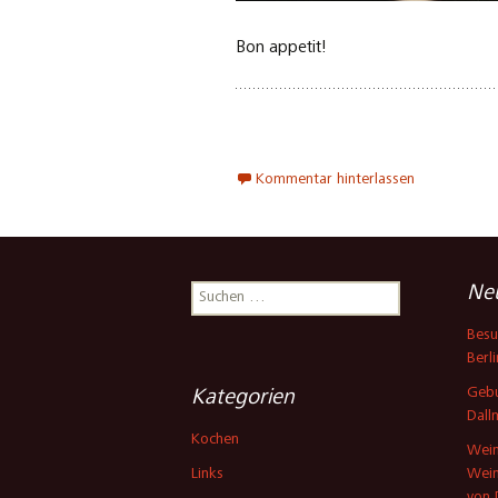
Bon appetit!
Kommentar hinterlassen
Suchen
Neu
nach:
Besu
Berli
Gebu
Kategorien
Dall
Kochen
Wein
Links
Wein
von 