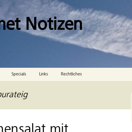
met Notizen
Specials
Links
Rechtliches
Impressum
urateig
Datenschutzerklärung
Cookie-Richtlinie (EU)
nsalat mit