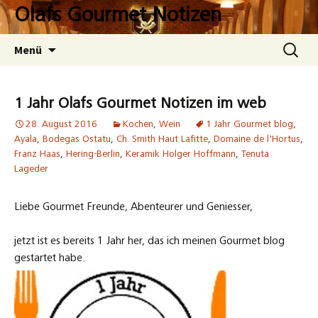
Zum
Olafs Gourmet Notizen
Inhalt
springen
Suchen
Menü
nach:
1 Jahr Olafs Gourmet Notizen im web
28. August 2016
Kochen
,
Wein
1 Jahr Gourmet blog
,
Ayala
,
Bodegas Ostatu
,
Ch. Smith Haut Lafitte
,
Domaine de l'Hortus
,
Franz Haas
,
Hering-Berlin
,
Keramik Holger Hoffmann
,
Tenuta
Lageder
Liebe Gourmet Freunde, Abenteurer und Geniesser,
jetzt ist es bereits 1 Jahr her, das ich meinen Gourmet blog
gestartet habe.