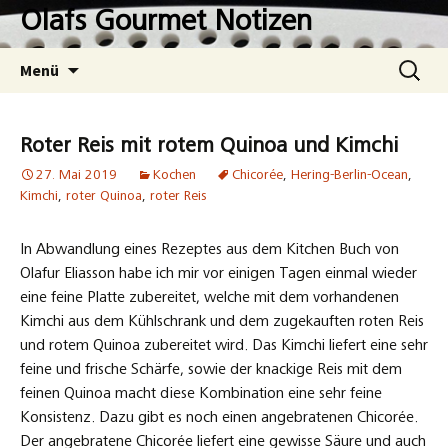
Zum
Olafs Gourmet Notizen
Inhalt
springen
Suchen
Menü
nach:
Roter Reis mit rotem Quinoa und Kimchi
27. Mai 2019
Kochen
Chicorée
,
Hering-Berlin-Ocean
,
Kimchi
,
roter Quinoa
,
roter Reis
In Abwandlung eines Rezeptes aus dem Kitchen Buch von
Olafur Eliasson habe ich mir vor einigen Tagen einmal wieder
eine feine Platte zubereitet, welche mit dem vorhandenen
Kimchi aus dem Kühlschrank und dem zugekauften roten Reis
und rotem Quinoa zubereitet wird. Das Kimchi liefert eine sehr
feine und frische Schärfe, sowie der knackige Reis mit dem
feinen Quinoa macht diese Kombination eine sehr feine
Konsistenz. Dazu gibt es noch einen angebratenen Chicorée.
Der angebratene Chicorée liefert eine gewisse Säure und auch