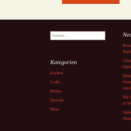
Neu
Suchen
nach:
Besu
Berl
Gebu
Kategorien
Dall
Kochen
Wein
Links
Wein
von 
Reisen
Wir 
Specials
in W
Wein
Süßw
Wein