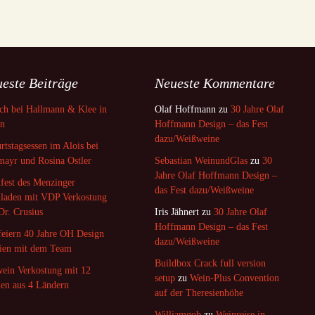
este Beiträge
Neueste Kommentare
ch bei Hallmann & Klee in
Olaf Hoffmann
zu
30 Jahre Olaf
in
Hoffmann Design – das Fest
dazu/Weißweine
rtstagsessen im Alois bei
mayr und Rosina Ostler
Sebastian WeinundGlas
zu
30
Jahre Olaf Hoffmann Design –
fest des Menzinger
das Fest dazu/Weißweine
laden mit VDP Verkostung
Dr. Crusius
Iris Jähnert
zu
30 Jahre Olaf
Hoffmann Design – das Fest
feiern 40 Jahre OH Design
dazu/Weißweine
ien mit dem Team
Buildbox Crack full version
ein Verkostung mit 12
setup
zu
Wein-Plus Convention
en aus 4 Ländern
auf der Theresienhöhe
Williamgob
zu
Weinreise in