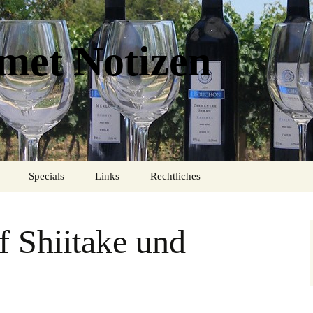
met Notizen
Specials
Links
Rechtliches
Impressum
f Shiitake und
Datenschutzerklärung
Cookie-Richtlinie (EU)