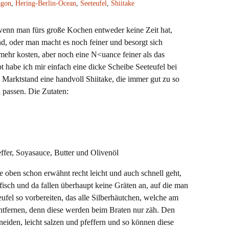
agon
,
Hering-Berlin-Ocean
,
Seeteufel
,
Shiitake
 wenn man fürs große Kochen entweder keine Zeit hat,
d, oder man macht es noch feiner und besorgt sich
mehr kosten, aber noch eine N<uance feiner als das
pt habe ich mir einfach eine dicke Scheibe Seeteufel bei
Marktstand eine handvoll Shiitake, die immer gut zu so
 passen. Die Zutaten:
effer, Soyasauce, Butter und Olivenöl
e oben schon erwähnt recht leicht und auch schnell geht,
fisch und da fallen überhaupt keine Gräten an, auf die man
ufel so vorbereiten, das alle Silberhäutchen, welche am
entfernen, denn diese werden beim Braten nur zäh. Den
neiden, leicht salzen und pfeffern und so können diese