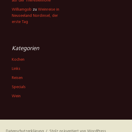
auf der Theresienhöhe
Williamgob
zu
Weinreise in
Neuseeland Nordinsel, der
erste Tag
Kategorien
Kochen
Links
Reisen
Specials
Wein
Datenschutzerklärung
Stolz präsentiert von WordPress