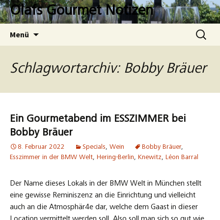
Zum
Olafs Gourmet Notizen
Inhalt
springen
Suchen
Menü
nach:
Schlagwortarchiv: Bobby Bräuer
Ein Gourmetabend im ESSZIMMER bei
Bobby Bräuer
8. Februar 2022
Specials
,
Wein
Bobby Bräuer
,
Esszimmer in der BMW Welt
,
Hering-Berlin
,
Knewitz
,
Léon Barral
Der Name dieses Lokals in der BMW Welt in München stellt
eine gewisse Reminiszenz an die Einrichtung und vielleicht
auch an die Atmosphär4e dar, welche dem Gaast in dieser
Location vermittelt werden soll. Also soll man sich so gut wie