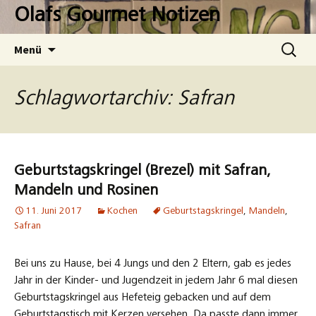
Zum
Olafs Gourmet Notizen
Inhalt
springen
Suchen
Menü
nach:
Schlagwortarchiv: Safran
Geburtstagskringel (Brezel) mit Safran,
Mandeln und Rosinen
11. Juni 2017
Kochen
Geburtstagskringel
,
Mandeln
,
Safran
Bei uns zu Hause, bei 4 Jungs und den 2 Eltern, gab es jedes
Jahr in der Kinder- und Jugendzeit in jedem Jahr 6 mal diesen
Geburtstagskringel aus Hefeteig gebacken und auf dem
Geburtstagstisch mit Kerzen versehen. Da passte dann immer