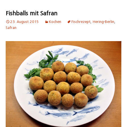
Fishballs mit Safran
23. August 2015
Kochen
Fischrezept
,
Hering-Berlin
,
Safran