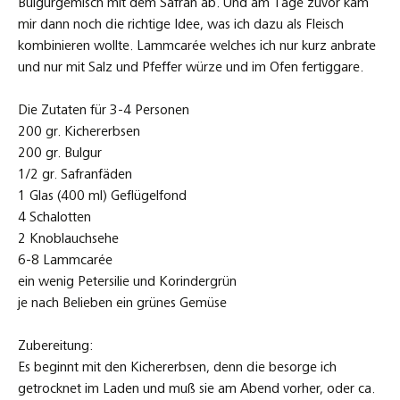
Bulgurgemisch mit dem Safran ab. Und am Tage zuvor kam
mir dann noch die richtige Idee, was ich dazu als Fleisch
kombinieren wollte. Lammcarée welches ich nur kurz anbrate
und nur mit Salz und Pfeffer würze und im Ofen fertiggare.
Die Zutaten für 3-4 Personen
200 gr. Kichererbsen
200 gr. Bulgur
1/2 gr. Safranfäden
1 Glas (400 ml) Geflügelfond
4 Schalotten
2 Knoblauchsehe
6-8 Lammcarée
ein wenig Petersilie und Korindergrün
je nach Belieben ein grünes Gemüse
Zubereitung:
Es beginnt mit den Kichererbsen, denn die besorge ich
getrocknet im Laden und muß sie am Abend vorher, oder ca.