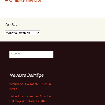
Berlin
Geburtstagsessen im Alois bei
Dallmayr und Rosina Ostler
Weinfest des Menzinger
Weinladen mit VDP Verkostung
von Dr. Crusius
Wir feiern 40 Jahre OH Design
in Wien mit dem Team
Süßwein Verkostung mit 12
Weinen aus 4 Ländern
Neueste Kommentare
Olaf Hoffmann
zu
30 Jahre
Olaf Hoffmann Design – das
Fest dazu/Weißweine
Sebastian WeinundGlas
zu
30