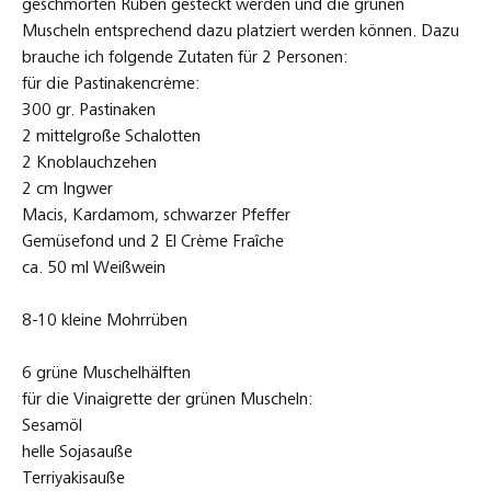
Sesamöl
helle Sojasauße
Terriyakisauße
Mirin
Die Zubereitung kann dann so laufen:
Pastinaken gut waschen und je nach Bedarf noch mit einem
Sparschäler säubern. Dann die Pastinaken, Knoblauch,
Schalotten und Ingwer grob kleinschneiden und mit etwas
Olivenöl in einem Topf zunächst scharf anbraten und dann
unter Beigabe von etwas Weißwein und Gemüsefond soweit
weich kochen bis das Ganze mit dem Stabiler zerkleinert
werden kann und zu einem geschmeidigen Crème gemixt
werden kann. Parallel dazu kann ich die Mohrrüben in einem
leicht gesalzenen Wasser für 4-5 Minuten dünsten und
abschrecken. Dann stelle ich die Vinaigrette her, welche über
die grünen Muscheln in einer Auflaufform gegossen werden.
Den Backofen mit dem stärksten Grill anheizen und darin für
ca. 6-8 Minuten gratinieren.