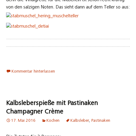
17. Mai 2016
Kochen
Kalbsleber
,
Pastinaken
Die Zutaten für 2 Personen:
250 gr. Kalbsleber
1 gelbe Paprika
2 mittlere Pastinaken
2 Knoblauchzehen
1 Tl Szechuanpfeffer
1 Kräutersaitling
2 Schalotten
ca. 50 ml Crème fraîche oder Sahne
Champganer, Butter, Olivenöl
1 Frühlingszwiebel oder etwas Petersilie
4 Holzspieße von ca. 20 cm
Die Zubereitung:
Die Paprika reinigen, vierteln und mit etwas Olivenöl
bestreichen und auf einem Backblech im Ofen unter dem Grill