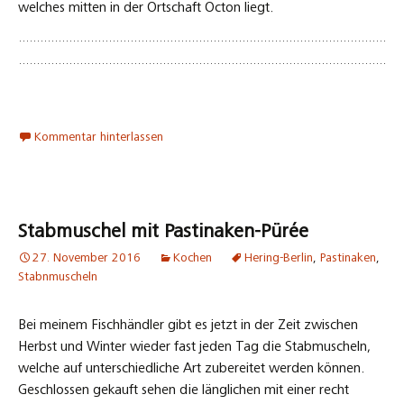
Herbst und Winter wieder fast jeden Tag die Stabmuscheln,
welche auf unterschiedliche Art zubereitet werden können.
Geschlossen gekauft sehen die länglichen mit einer recht
dünnen Schale versehenen Muscheln zwar nicht gerade fragil
aus, jedoch muß man beim Zubereitung etwas vorsichtig
damit umgehen, sonst hat man später auf dem Teller immer
wieder kleine Splitter der Schalen zwischen den Zähnen. Eine
andere Zubereitung wäre natürlich auch die Muscheln aus der
Schale herauszunehmen um genau dieses dem Esser zu
ersparen, was aber optisch nicht ganz so gut wirkt, und
Muschel schmecken insbesondere warm auf dem Teller besser
als kalt. Vor dem Zubereiten die Muscheln nochmals leicht mit
kaltem Wasser abspülen und dann geht es ans Zubereiten.
So sehen die Muscheln ungeöffnet aus: