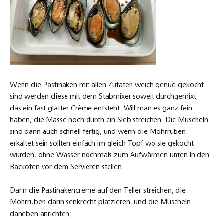
Dann die Pastinakencrème auf den Teller streichen, die
Mohrrüben darin senkrecht platzieren, und die Muscheln
daneben anrichten.
Und was trinken wird dazu?
Ich hole mir einen gealterten weißen Tropfen aus dem
Languedoc-Roussillon von 2009 aus dem Keller. Das des
Chimères, aus Octon, welches aus Trauben der Muscat petite
grain gekeltert ist. Das Weingut liegt am Südrand der
Cevennen auf recht kargen Böden, welche Schiefer und
andere steinige Böden haben. Das ist ein Coteaux du Salagou,
denn Octon liegt nicht weit weg vom Lac du Salagou. Dieser
gereifte weiße bringt so richtig seine Kraft zur Geltung,
welches dem Pastinakencrème so richtig Stand halten kann.