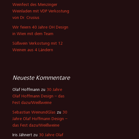
Jahre Olaf Hoffmann Design –
das Fest dazu/Weißweine
Iris Jähnert
zu
30 Jahre Olaf
Hoffmann Design – das Fest
dazu/Weißweine
Buildbox Crack full version
setup
zu
Wein-Plus Convention
auf der Theresienhöhe
Williamgob
zu
Weinreise in
Neuseeland Nordinsel, der
erste Tag
Kategorien
Kochen
Links
Reisen