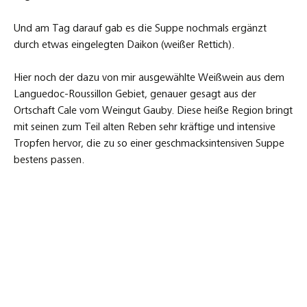
Und am Tag darauf gab es die Suppe nochmals ergänzt
durch etwas eingelegten Daikon (weißer Rettich).
Hier noch der dazu von mir ausgewählte Weißwein aus dem
Languedoc-Roussillon Gebiet, genauer gesagt aus der
Ortschaft Cale vom Weingut Gauby. Diese heiße Region bringt
mit seinen zum Teil alten Reben sehr kräftige und intensive
Tropfen hervor, die zu so einer geschmacksintensiven Suppe
bestens passen.
Domaine Gauby, Vieilles Vignes, 2007 aus Calce.
Ein Cuvée aus:
40% Macabeu
30% Grenache blanc
5% Carignan blanc
10% Grenache gris
15% Chardonnay