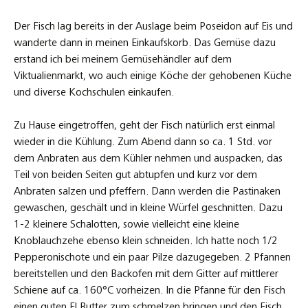
Der Fisch lag bereits in der Auslage beim Poseidon auf Eis und
wanderte dann in meinen Einkaufskorb. Das Gemüse dazu
erstand ich bei meinem Gemüsehändler auf dem
Viktualienmarkt, wo auch einige Köche der gehobenen Küche
und diverse Kochschulen einkaufen.
Zu Hause eingetroffen, geht der Fisch natürlich erst einmal
wieder in die Kühlung. Zum Abend dann so ca. 1 Std. vor
dem Anbraten aus dem Kühler nehmen und auspacken, das
Teil von beiden Seiten gut abtupfen und kurz vor dem
Anbraten salzen und pfeffern. Dann werden die Pastinaken
gewaschen, geschält und in kleine Würfel geschnitten. Dazu
1-2 kleinere Schalotten, sowie vielleicht eine kleine
Knoblauchzehe ebenso klein schneiden. Ich hatte noch 1/2
Pepperonischote und ein paar Pilze dazugegeben. 2 Pfannen
bereitstellen und den Backofen mit dem Gitter auf mittlerer
Schiene auf ca. 160°C vorheizen. In die Pfanne für den Fisch
einen guten El Butter zum schmelzen bringen und den Fisch