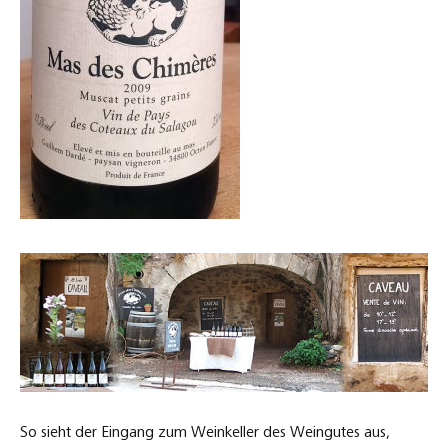
So sieht der Eingang zum Weinkeller des Weingutes aus,
welches mitten in der Ortschaft Octon liegt.
Kommentar hinterlassen
Stabmuschel mit Pastinaken-Pürée
27. November 2016
Kochen
Hering-Berlin
,
Pastinaken
,
Stabnmuscheln
Bei meinem Fischhändler gibt es jetzt in der Zeit zwischen