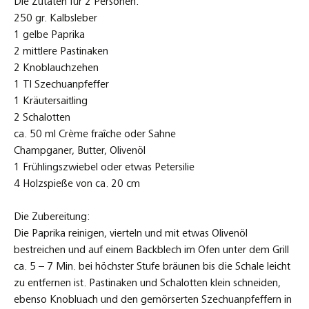
ca. 5 – 7 Min. bei höchster Stufe bräunen bis die Schale leicht
zu entfernen ist. Pastinaken und Schalotten klein schneiden,
ebenso Knobluach und den gemörserten Szechuanpfeffern in
einem Topf anrösten wozu ich dann die Pastinaken,
Schalotten und den Knoblauch gebe und nur leicht Farbe
annehmen lasse. Mit dem Champagner ablöschen und etwas
einkochen lassen und nach dem Erreichen von einer mittleren
Bissfestigkeit die Sahne oder Crème fraîche hinzugeben.
Wiedeer etwas einkochen lassen, aber die Hitze nicht zu sehr
aufdrehen, sonst stockt die Sahne. Lber wascxhen und
säubern. Kräutersaitlinge zu kleinen Würfeln schneiden und
die enthäutete Paprika in mittelgroße Stücke zerteilen. Die
Leber in längliche Streifen schneiden und abwechselnd mit der
Paprika auf die Spieße mit dem Paprika aufziehen.
Heute einmal ohne den begleitenden Wein, aber Champagner
paßt da immer dazu!