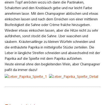
Kommentar hinterlassen
Archiv
Archiv
Suchen
nach:
Neueste Beiträge
Besuch bei Hallmann & Klee in