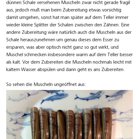
Mit einem langen Fischmesser können die Schalen dann auf
der offenen Längsseite einmal eingeschnitten werden und
somit klappen sich dann die beiden Schalenhälften auf und
die Muschel ist ca. in der Mitte einmal durchgeschnitten. Ein
tiefes Backblech leicht einölen, die geöffneten Muscheln
daraufsetzen und mit einer Vinaigrette aus hellem Sojaöl,
Fischsauße, Terriyaki-Sauße und je nach Geschmack weiteren
Flüssigkeiten wiwe Olivenöl, Mirin oder auch Sesamöl