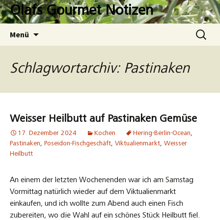
Zum
Olafs Gourmet Notizen
Inhalt
springen
Suchen
Menü
nach:
Schlagwortarchiv: Pastinaken
Weisser Heilbutt auf Pastinaken Gemüse
17. Dezember 2024
Kochen
Hering-Berlin-Ocean
,
Pastinaken
,
Poseidon-Fischgeschäft
,
Viktualienmarkt
,
Weisser
Heilbutt
An einem der letzten Wochenenden war ich am Samstag
Vormittag natürlich wieder auf dem Viktualienmarkt
einkaufen, und ich wollte zum Abend auch einen Fisch
zubereiten, wo die Wahl auf ein schönes Stück Heilbutt fiel.