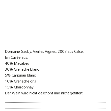
Der Wein wird nicht geschönt und nicht gefiltert.
Kommentar hinterlassen
Grüne Muscheln mit Pastinakencrème und
kleinen Mohrrübchen
19. Januar 2018
Kochen
,
Wein
grüne Muscheln
,
Hering-Berlin-Ocean
,
Mini-Mohrrübchen
,
Pastinaken
Beim Poseidon mal wieder zum Essen gewesen, und
entdeckt, das es mal wieder grüne Muscheln zu kaufen gab.
Also ein paar Ideen ausgekramt und beim Gemüsestand 3