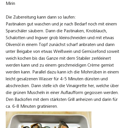
Wenn die Pastinaken mit allen Zutaten weich genug gekocht
sind werden diese mit dem Stabmixer soweit durchgemixt,
das ein fast glatter Crème entsteht. Will man es ganz fein
haben, die Masse noch durch ein Sieb streichen. Die Muscheln
sind dann auch schnell fertig, und wenn die Mohrrüben
erkaltet sein sollten einfach im gleich Topf wo sie gekocht
wurden, ohne Wasser nochmals zum Aufwärmen unten in den
Backofen vor dem Servieren stellen.