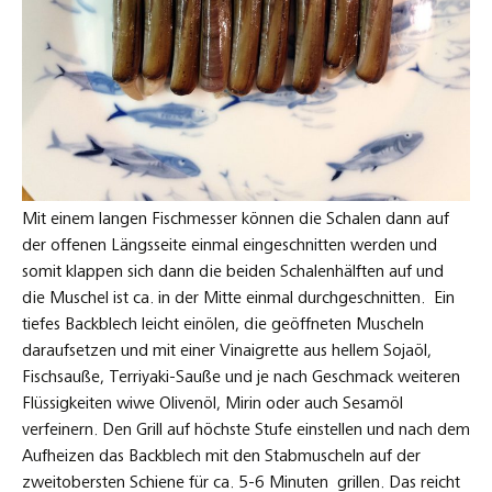
verfeinern. Den Grill auf höchste Stufe einstellen und nach dem
Aufheizen das Backblech mit den Stabmuscheln auf der
zweitobersten Schiene für ca. 5-6 Minuten grillen. Das reicht
von der Hitze absolut aus um die Muscheln zu garen, was
aber nicht für vielleicht jeden Backofen gilt. In den Restaurants
wird das unter dem Salamander gemacht.
Dazu habe ich mir heute ein Pastinaken-Pürée gekocht.
Zutaten für 4 Personen:
8 Pastinaken
125 gr. Butter
Salz und weißer Pfeffer
Zubereitung:
Die Pastinaken abschrubben und an den Enden beschneiden.
Dann in mittelgroße Stücke schneiden und in einem großen
Topf mit Salzwasser ca. 25 Minuten durchgaren bis die Teile
gut weich sind. Die noch warmen Pastinaken in einen Mixer
geben und nach und nach die kalte Butter hinzufügen bis ein