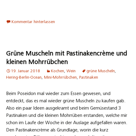
Pastinaken und die kleinen Mohrrüben erstanden, welche mir
schon im Laufe der Woche in der Auslage aufgefallen waren.
Den Pastinakencrème als Grundlage, worin die kurz
geschmorten Rüben gesteckt werden und die grünen
Muscheln entsprechend dazu platziert werden können. Dazu
brauche ich folgende Zutaten für 2 Personen:
für die Pastinakencrème:
300 gr. Pastinaken
2 mittelgroße Schalotten
2 Knoblauchzehen
2 cm Ingwer
Macis, Kardamom, schwarzer Pfeffer
Gemüsefond und 2 El Crème Fraîche
ca. 50 ml Weißwein
8-10 kleine Mohrrüben
6 grüne Muschelhälften
für die Vinaigrette der grünen Muscheln: